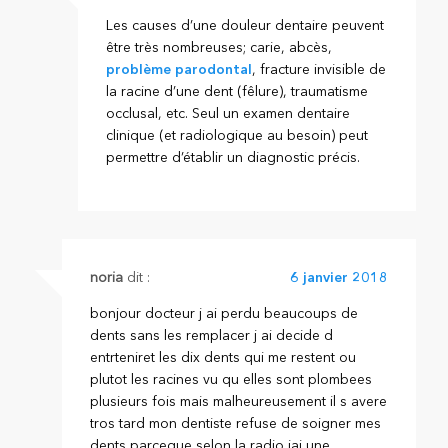
Les causes d’une douleur dentaire peuvent
être très nombreuses; carie, abcès,
problème parodontal
, fracture invisible de
la racine d’une dent (fêlure), traumatisme
occlusal, etc. Seul un examen dentaire
clinique (et radiologique au besoin) peut
permettre d’établir un diagnostic précis.
noria
dit :
6 janvier 2018
bonjour docteur j ai perdu beaucoups de
dents sans les remplacer j ai decide d
entrteniret les dix dents qui me restent ou
plutot les racines vu qu elles sont plombees
plusieurs fois mais malheureusement il s avere
tros tard mon dentiste refuse de soigner mes
dents parceque selon la radio jai une