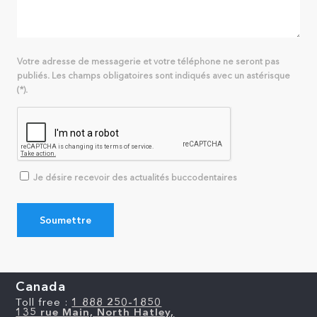
Votre adresse de messagerie et votre téléphone ne seront pas
publiés. Les champs obligatoires sont indiqués avec un astérisque
(*).
Je désire recevoir des actualités buccodentaires
Canada
Toll free :
1 888 250-1850
135 rue Main, North Hatley,