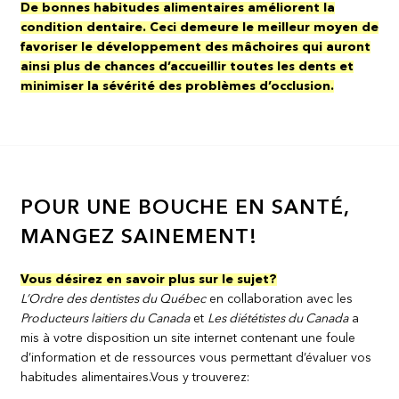
De bonnes habitudes alimentaires améliorent la
condition dentaire. Ceci demeure le meilleur moyen de
favoriser le développement des mâchoires qui auront
ainsi plus de chances d’accueillir toutes les dents et
minimiser la sévérité des problèmes d’occlusion.
POUR UNE BOUCHE EN SANTÉ,
MANGEZ SAINEMENT!
Vous désirez en savoir plus sur le sujet?
L’Ordre des dentistes du Québec
en collaboration avec les
Producteurs laitiers du Canada
et
Les diététistes du Canada
a
mis à votre disposition un site internet contenant une foule
d’information et de ressources vous permettant d’évaluer vos
habitudes alimentaires.Vous y trouverez: