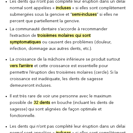
Les dents qui n’ont pas complété leur éruption dans un délai
normal sont appelées «
incluses
» si elles sont complètement
submergées sous la gencive et “
semi-incluses
” si elles ne
percent que partiellement la gencive.
La communauté dentaire s’accorde à recommander
l’extraction de
troisièmes molaires qui sont
symptomatiques
ou causent des problèmes (douleur,
infection, dommage aux autres dents, etc.).
La croissance de la mâchoire inférieure se produit surtout
vers l’arrière
et cette croissance est essentielle pour
permettre l’éruption des troisièmes molaires (cercle). Si la
croissance est inadéquate, les dents de sagesse
demeureront incluses.
Il est très rare de voir une personne avec le maximum
possible de
32 dents
en bouche (incluant les dents de
sagesse) qui sont alignées de façon optimale et
fonctionnelle.
Les dents qui n’ont pas complété leur éruption dans un délai
normal sont appelées «
incluses
» si elles sont complètement