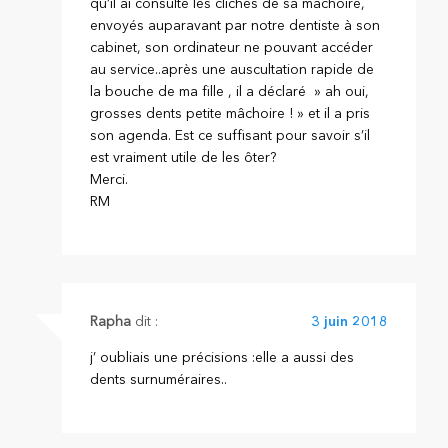
qu’il ai consulté les clichés de sa machoire,
envoyés auparavant par notre dentiste à son
cabinet, son ordinateur ne pouvant accéder
au service..après une auscultation rapide de
la bouche de ma fille , il a déclaré » ah oui,
grosses dents petite mâchoire ! » et il a pris
son agenda. Est ce suffisant pour savoir s’il
est vraiment utile de les ôter?
Merci.
RM
Rapha
dit :
3 juin 2018
j’ oubliais une précisions :elle a aussi des
dents surnuméraires..