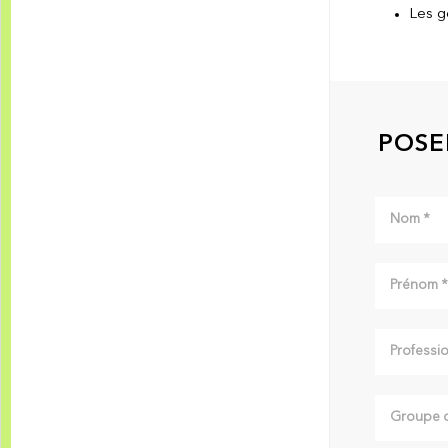
Les g
POSE