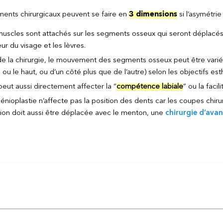
nts chirurgicaux peuvent se faire en
3 dimensions
si l’asymétrie 
uscles sont attachés sur les segments osseux qui seront déplacés al
eur du visage et les lèvres.
de la chirurgie, le mouvement des segments osseux peut être varié 
 ou le haut, ou d’un côté plus que de l’autre) selon les objectifs es
peut aussi directement affecter la “
compétence labiale
” ou la faci
nioplastie n’affecte pas la position des dents car les coupes chirurg
tion doit aussi être déplacée avec le menton, une
chirurgie d’ava