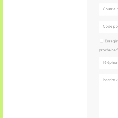
Enregist
prochaine f