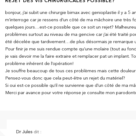
REJET DES VIS CHIRURGICALES POSSIBLE?
bonjour, j’ai subit une chirurgie bimax avec genioplastie il y a 5 an
m’interroge car je ressens d’un côté de ma mâchoire une très f
quelques jours…est-ce possible que ce soit un rejet? Malheure
problèmes surtout au niveau de ma gencive car j’ai été traité po
été décelée que tardivement…de plus désormais je remarque une
Pour finir je me suis rendue compte qu’une molaire (tout au fon
je vais devoir me la faire extraire et remplacer pat un implant. To
problème inhérent de l’opération!
Je souffre beaucoup de tous ces problèmes mais cette douleur je
Pensez-vous donc que cela peut-être un rejet du matériel?
Si oui est-ce possible qu’il ne survienne que d’un côté de ma m
Merci par avance pour votre réponse je consulte mon parodonto
Dr Jules
dit :