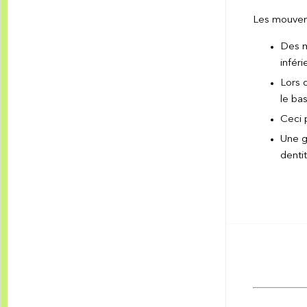
Les mouveme
Des m
inféri
Lors 
le bas
Ceci 
Une gé
denti