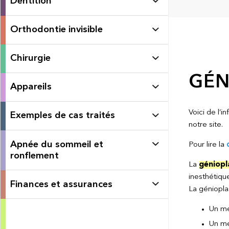
Dentition
Orthodontie invisible
Chirurgie
GÉN
Appareils
Voici de l’
Exemples de cas traités
notre site.
Apnée du sommeil et
Pour lire la
ronflement
La
géniopl
inesthétique
Finances et assurances
La génioplas
Un me
Un me