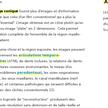
x.
ge conique
fournit plus d’images et d’information
(A)
 que celui d’un film conventionnel qui a plus la
pa
“éventail”. L’image obtenue est un cône plutôt qu’un
d’
 ou image “plate” en 2 dimensions. Cela permet
Sca
sation complète de l’ensemble de la région maxillo-
atient.
lume choisi et la région exposée, les images peuvent
irement les
articulations temporo-
ires
(ATM), de dents incluses, la relations de dents
ctures osseuses environnantes, le niveau d’os
(problèmes
parodontaux
), les voies respiratoires
 les sinus maxillaires, le canal mandibulaire (nerf
) et certaines pathologies qui seraient difficiles à
avec des clichés conventionnels 2D.
s logiciels de “reconstruction” produisent des
te résolution sans distorsion et de taille réelle et