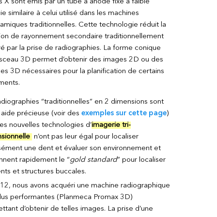
s X sont émis par un tube à anode fixe à faible
e similaire à celui utilisé dans les machines
amiques traditionnelles. Cette technologie réduit la
sion de rayonnement secondaire traditionnellement
é par la prise de radiographies. La forme conique
isceau 3D permet d’obtenir des images 2D ou des
es 3D nécessaires pour la planification de certains
ements.
adiographies “traditionnelles” en 2 dimensions sont
 aide précieuse (voir des
exemples sur cette page
)
les nouvelles technologies d’
imagerie tri-
sionnelle
n’ont pas leur égal pour localiser
sément une dent et évaluer son environnement et
nnent rapidement le “
gold standard
” pour localiser
nts et structures buccales.
12, nous avons acquéri une machine radiographique
lus performantes (Planmeca Promax 3D)
ttant d’obtenir de telles images. La prise d’une