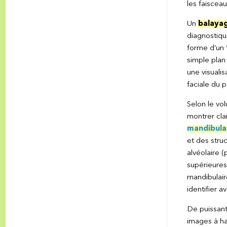
les faisceau
Un
balaya
diagnostique
forme d’un 
simple plan
une visuali
faciale du p
Selon le vo
montrer cla
mandibula
et des stru
alvéolaire 
supérieures,
mandibulaire
identifier 
De puissant
images à hau