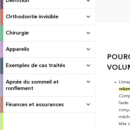
Dentition
Orthodontie invisible
Chirurgie
Appareils
POURQ
Exemples de cas traités
VOLU
Apnée du sommeil et
L’ima
ronflement
volum
Comp
l’aid
Finances et assurances
conçu
mâcho
tête 