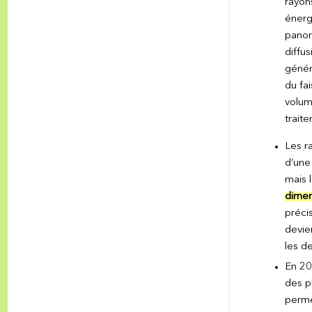
rayon
énergi
panor
diffu
génér
du fa
volum
trait
Les r
d’une
mais 
dimen
préci
devie
les de
En 20
des p
perme