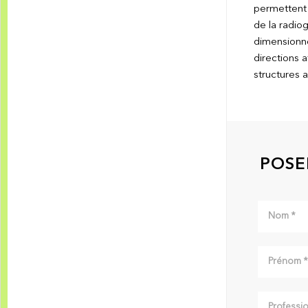
permettent 
de la radiog
dimensionne
directions a
structures a
POSE