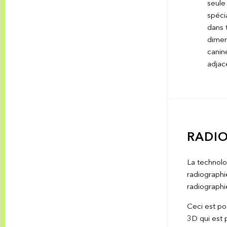
seule
spécia
dans 
dimen
canine
adjace
RADIO
La technolo
radiographie
radiographi
Ceci est po
3D qui est p