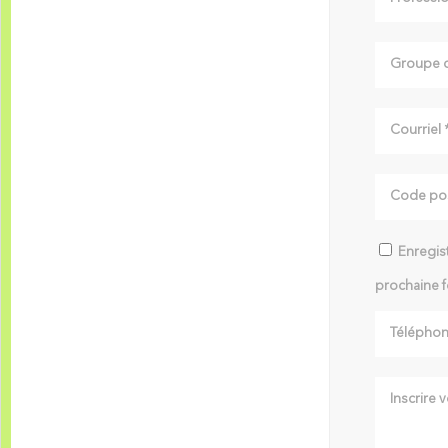
Enregist
prochaine f