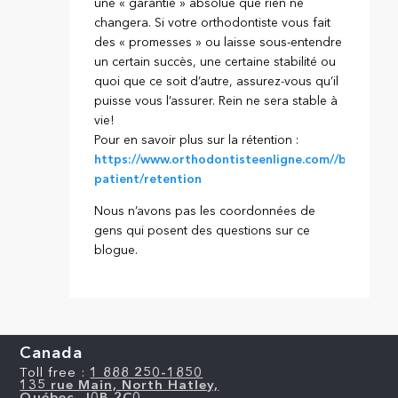
une « garantie » absolue que rien ne
changera. Si votre orthodontiste vous fait
des « promesses » ou laisse sous-entendre
un certain succès, une certaine stabilité ou
quoi que ce soit d’autre, assurez-vous qu’il
puisse vous l’assurer. Rein ne sera stable à
vie!
Pour en savoir plus sur la rétention :
https://www.orthodontisteenligne.com//blogue/in
patient/retention
Nous n’avons pas les coordonnées de
gens qui posent des questions sur ce
blogue.
Canada
Toll free :
1 888 250-1850
135 rue Main, North Hatley,