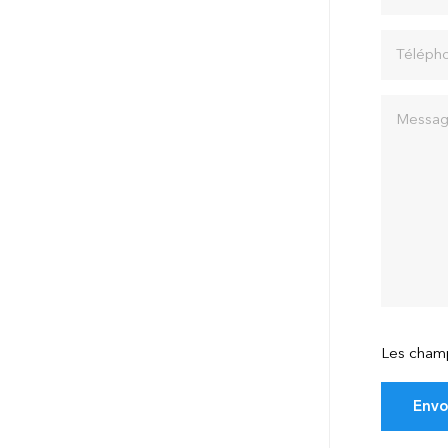
Téléph
Messag
Les champ
Envo